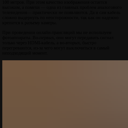
100 метров. При этом качество изображения остается
высоким, а помехи ― одна из главных проблем аналогового
телевидения― практически не появляются. Да и сам кабель
сложно выдернуть по неосторожности, так как он надежно
крепится к разъему камеры.
При проведении онлайн-трансляций мы не используем
фотоаппараты. Во-первых, они могут передавать сигнал
только через HDMI-кабель, а во-вторых, быстро
перегреваются, из-за чего могут выключиться в самый
неподходящий момент.