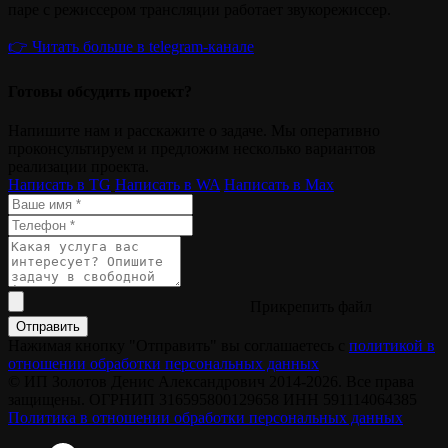
паре с режиссером трансляции работает звукорежиссер.
👉 Читать больше в telegram-канале
Готовы обсудить проект?
Напишите нам и расскажите о задаче. Мы оперативно
проконсультируем и предложим несколько вариантов
реализации проекта.
Написать в TG
Написать в WA
Написать в Мах
Прикрепить файл
Отправить
Нажимая кнопку "Отправить" вы соглашаетесь с
политикой в
отношении обработки персональных данных
© ИП Золотов Денис Александрович 2014-2026. Все права
защищены. ОГРНИП 316595800129658 ИНН 591114064385
Политика в отношении обработки персональных данных