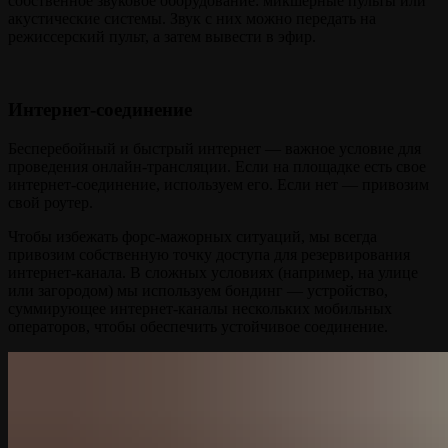
собственное звуковое оборудование: микшерные пульты или
акустические системы. Звук с них можно передать на
режиссерский пульт, а затем вывести в эфир.
Интернет-соединение
Бесперебойный и быстрый интернет — важное условие для
проведения онлайн-трансляции. Если на площадке есть свое
интернет-соединение, используем его. Если нет — привозим
свой роутер.
Чтобы избежать форс-мажорных ситуаций, мы всегда
привозим собственную точку доступа для резервирования
интернет-канала. В сложных условиях (например, на улице
или загородом) мы используем бондинг — устройство,
суммирующее интернет-каналы нескольких мобильных
операторов, чтобы обеспечить устойчивое соединение.