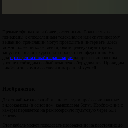
Прямые эфиры стали более доступными. Больше мы не
привязаны к определенным телеканалам или спутниковому
вещанию: трансляции могут проводить в интернете. Здесь
можно более четко сегментировать целевую аудиторию,
запустить онлайн-курсы или провести конференцию. Но
для
проведения онлайн-трансляции
на профессиональном
уровне необходим особый комплекс оборудования. Проводим
ликбез и знакомим со своей внутренней кухней.
Изображение
Для онлайн-трансляций мы используем профессиональные
видеокамеры (в основном, камкордеры Sony). Изображение с
камеры передается на режиссерскую пультовую через SDI-
кабель.
Этот кабель может передавать изображение на расстояние до