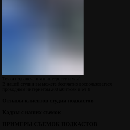
Точка подключения к интернету и wi-fi
В нашей студии вы можете бесплатно воспользоваться
проводным интернетом 200 мбит/сек и wi-fi
Отзывы клиентов студии подкастов
Кадры с наших съемок
ПРИМЕРЫ СЪЕМОК ПОДКАСТОВ