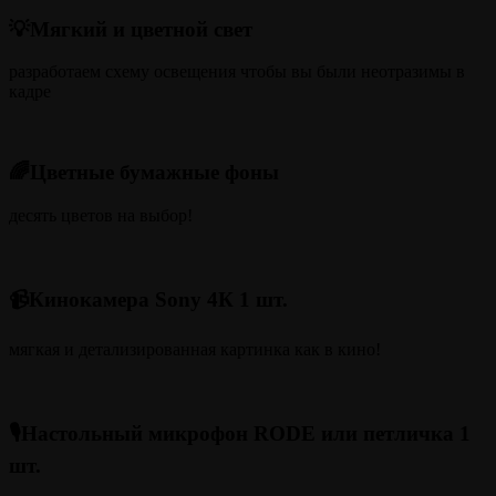
💡Мягкий и цветной свет
разработаем схему освещения чтобы вы были неотразимы в
кадре
🌈Цветные бумажные фоны
десять цветов на выбор!
📹Кинокамера Sony 4К 1 шт.
мягкая и детализированная картинка как в кино!
🎙️Настольный микрофон RODE или петличка 1
шт.