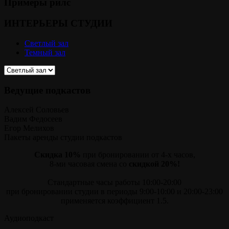
Примеры рилс
ИНТЕРЬЕРЫ СТУДИИ
Светлый зал
Темный зал
Ведущие подкастов
Алексей Соловьев
Вадим Федосеев
Егор Мелихов
Пакеты аренды студии подкастов
Скидка 10%
при бронировании от 4-х часов,
8-ми часовая смена со
скидкой 20%!
Стандартные часы работы 10:00-20:00
при бронировании студии в периоды 9:00-10:00 и 20:00-23:00
применяется коэффициент 1.5.
Аудиоподкаст