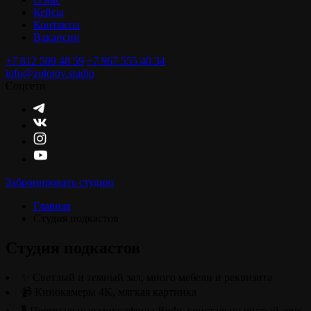
Кейсы
Контакты
Вакансии
+7 812 509 48 59
+7 967 555 40 34
info@zolotov.studio
Соцсети
Забронировать студию
Главная
Студия подкастов
Студия подкастов
✨ Светлый и темный зал, много мебели и реквизита
📹 Кинокамеры 4K, мягкая картинка
🎙️ Премиальные микрофоны Rode, кристально чистый звук