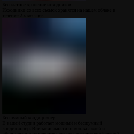
Бесплатное хранение исходников
Исходники со всех съемок хранятся на нашем облаке в
течение 2-х месяцев
Бесшумный кондиционер
В нашей студии работает мощный и бесшумный
кондиционер. Вне зависимости от кол-ва людей и
оборудования температура воздуха остается комфортной