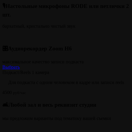
🎙️Настольные микрофоны RODE или петлички 2
шт.
бархатный, кристально чистый звук
🎛️Аудиорекордер Zoom H6
максимальное качество записи подкаста
Выбрать
Подкаст/Reels 1 камера
Для подкаста с одним человеком в кадре или записи reels
4500
руб/час
🛋️Любой зал и весь реквизит студии
мы предложим варианты под тематику вашей съемки