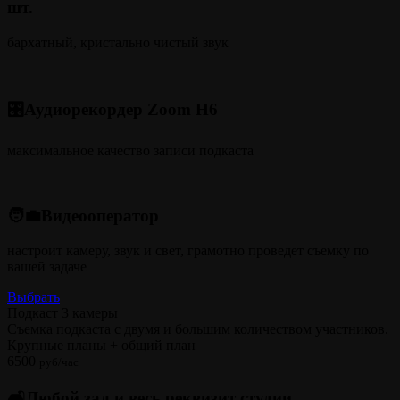
шт.
бархатный, кристально чистый звук
🎛️Аудиорекордер Zoom H6
максимальное качество записи подкаста
🧑‍💼Видеооператор
настроит камеру, звук и свет, грамотно проведет съемку по
вашей задаче
Выбрать
Подкаст 3 камеры
Съемка подкаста с двумя и большим количеством участников.
Крупные планы + общий план
6500
руб/час
🛋️Любой зал и весь реквизит студии