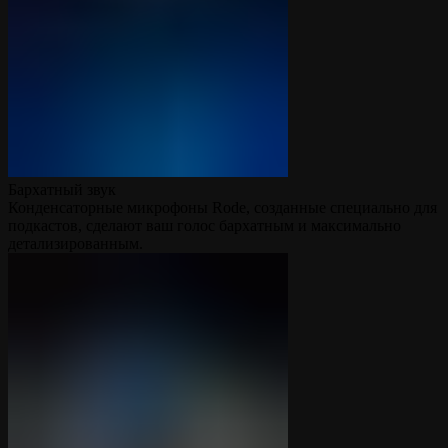
Бархатный звук
Конденсаторные микрофоны Rode, созданные специально для
подкастов, сделают ваш голос бархатным и максимально
детализированным.