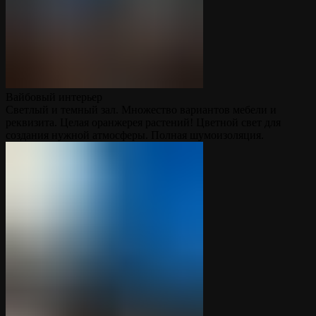
Вайбовый интерьер
Светлый и темный зал. Множество вариантов мебели и
реквизита. Целая оранжерея растений! Цветной свет для
создания нужной атмосферы. Полная шумоизоляция.