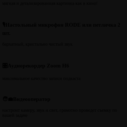
мягкая и детализированная картинка как в кино!
🎙️Настольный микрофон RODE или петличка 2
шт.
бархатный, кристально чистый звук
🎛️Аудиорекордер Zoom H6
максимальное качество записи подкаста
🧑‍💼Видеооператор
настроит камеру, звук и свет, грамотно проведет съемку по
вашей задаче