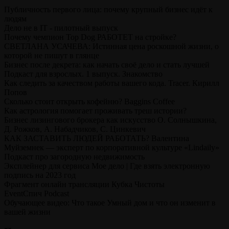
Публичность первого лица: почему крупный бизнес идёт к
людям
Дело не в IT - пилотный выпуск
Почему чемпион Top Dog РАБОТЕТ на стройке?
СВЕТЛАНА УСАЧЕВА: Истинная цена роскошной жизни, о
которой не пишут в глянце
Бизнес после декрета: как начать своё дело и стать лучшей
Подкаст для взрослых. 1 выпуск. Знакомство
Как следить за качеством работы вашего кода. Tracer. Кирилл
Попов
Сколько стоит открыть кофейню? Baggins Coffee
Как астрология помогает проживать треш истории?
Бизнес лизингового брокера как искусство О. Солнышкина,
Д. Рожков, А. Набадчиков, С. Цинкевич
КАК ЗАСТАВИТЬ ЛЮДЕЙ РАБОТАТЬ? Валентина
Муйземнек — эксперт по корпоративной культуре «Lindaily»
Подкаст про загородную недвижимость
Эксплейнер для сервиса Мое дело | Где взять электронную
подпись на 2023 год
Фрагмент онлайн трансляции Кубка Чистоты
EventСпич Podcast
Обучающее видео: Что такое Умный дом и что он изменит в
вашей жизни