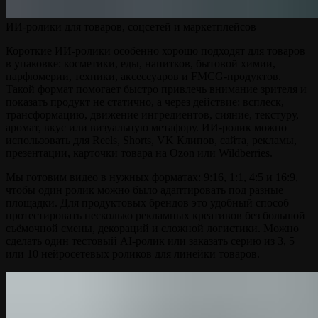
ИИ-ролики для товаров, соцсетей и маркетплейсов
Короткие ИИ-ролики особенно хорошо подходят для товаров
в упаковке: косметики, еды, напитков, бытовой химии,
парфюмерии, техники, аксессуаров и FMCG-продуктов.
Такой формат помогает быстро привлечь внимание зрителя и
показать продукт не статично, а через действие: всплеск,
трансформацию, движение ингредиентов, сияние, текстуру,
аромат, вкус или визуальную метафору. ИИ-ролик можно
использовать для Reels, Shorts, VK Клипов, сайта, рекламы,
презентации, карточки товара на Ozon или Wildberries.
Мы готовим видео в нужных форматах: 9:16, 1:1, 4:5 и 16:9,
чтобы один ролик можно было адаптировать под разные
площадки. Для продуктовых брендов это удобный способ
протестировать несколько рекламных креативов без большой
съёмочной смены, декораций и сложной логистики. Можно
сделать один тестовый AI-ролик или заказать серию из 3, 5
или 10 нейросетевых роликов для линейки товаров.