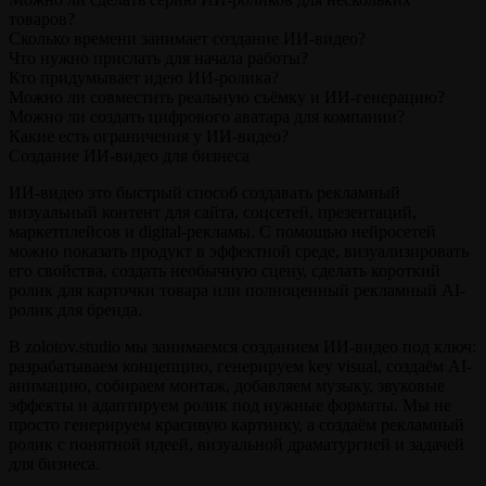
товаров?
Сколько времени занимает создание ИИ-видео?
Что нужно прислать для начала работы?
Кто придумывает идею ИИ-ролика?
Можно ли совместить реальную съёмку и ИИ-генерацию?
Можно ли создать цифрового аватара для компании?
Какие есть ограничения у ИИ-видео?
Создание ИИ-видео для бизнеса
ИИ-видео это быстрый способ создавать рекламный
визуальный контент для сайта, соцсетей, презентаций,
маркетплейсов и digital-рекламы. С помощью нейросетей
можно показать продукт в эффектной среде, визуализировать
его свойства, создать необычную сцену, сделать короткий
ролик для карточки товара или полноценный рекламный AI-
ролик для бренда.
В zolotov.studio мы занимаемся созданием ИИ-видео под ключ:
разрабатываем концепцию, генерируем key visual, создаём AI-
анимацию, собираем монтаж, добавляем музыку, звуковые
эффекты и адаптируем ролик под нужные форматы. Мы не
просто генерируем красивую картинку, а создаём рекламный
ролик с понятной идеей, визуальной драматургией и задачей
для бизнеса.