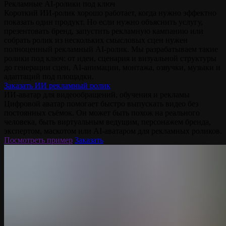
Рекламные AI-ролики под ключ
Короткий ИИ-ролик хорошо работает, когда нужно эффектно
показать один продукт. Но если нужно объяснить услугу,
презентовать бренд, запустить рекламную кампанию или
собрать ролик из нескольких смысловых сцен нужен
полноценный рекламный AI-ролик. Мы разрабатываем такие
ролики под ключ: от идеи, сценария и визуальной структуры
до генерации сцен, AI-анимации, монтажа, озвучки, музыки и
адаптаций под площадки.
Заказать ИИ рекламный ролик
ИИ-аватар для видеообращений, обучения и рекламы
Цифровой аватар помогает быстро выпускать видео без
постоянных съёмок. Он может быть похож на реального
человека, быть виртуальным ведущим, персонажем бренда,
экспертом, маскотом или AI-аватаром для рекламных роликов.
Посмотреть пример
Заказать