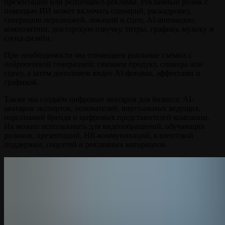
презентации или performance-рекламы. Рекламный ролик с
помощью ИИ может включать сценарий, раскадровку,
генерацию персонажей, локаций и сцен, AI-анимацию,
композитинг, дикторскую озвучку, титры, графику, музыку и
саунд-дизайн.
При необходимости мы совмещаем реальные съёмки с
нейросетевой генерацией: снимаем продукт, спикера или
сцену, а затем дополняем видео AI-фонами, эффектами и
графикой.
Также мы создаём цифровых аватаров для бизнеса: AI-
аватаров экспертов, основателей, виртуальных ведущих,
персонажей бренда и цифровых представителей компании.
Их можно использовать для видеообращений, обучающих
роликов, презентаций, HR-коммуникаций, клиентской
поддержки, соцсетей и рекламных материалов.