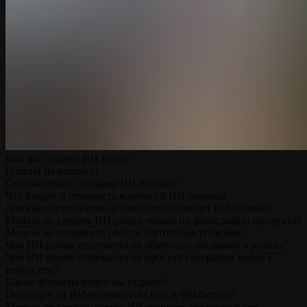
Как мы создаём ИИ-видео
Ответы на вопросы
Сколько стоит создание ИИ-ролика?
Что входит в стоимость короткого ИИ-ролика?
Для каких продуктов лучше всего подходят ИИ-ролики?
Можно ли сделать ИИ-ролик только по фотографии продукта?
Можно ли сохранить текст и логотип на упаковке?
Чем ИИ-ролик отличается от обычного рекламного ролика?
Чем ИИ-ролик отличается от простой генерации видео в
нейросети?
Какие форматы видео вы отдаёте?
Подойдут ли ИИ-ролики для Ozon и Wildberries?
Можно ли сделать серию ИИ-роликов для нескольких