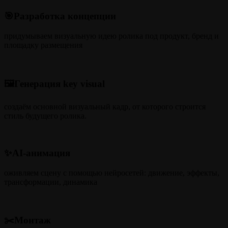
🎯Разработка концепции
придумываем визуальную идею ролика под продукт, бренд и
площадку размещения
🖼️Генерация key visual
создаём основной визуальный кадр, от которого строится
стиль будущего ролика.
✨AI-анимация
оживляем сцену с помощью нейросетей: движение, эффекты,
трансформации, динамика
✂️Монтаж