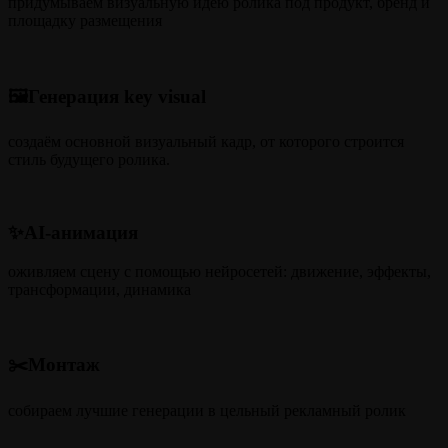
придумываем визуальную идею ролика под продукт, бренд и
площадку размещения
🖼️Генерация key visual
создаём основной визуальный кадр, от которого строится
стиль будущего ролика.
✨AI-анимация
оживляем сцену с помощью нейросетей: движение, эффекты,
трансформации, динамика
✂️Монтаж
собираем лучшие генерации в цельный рекламный ролик