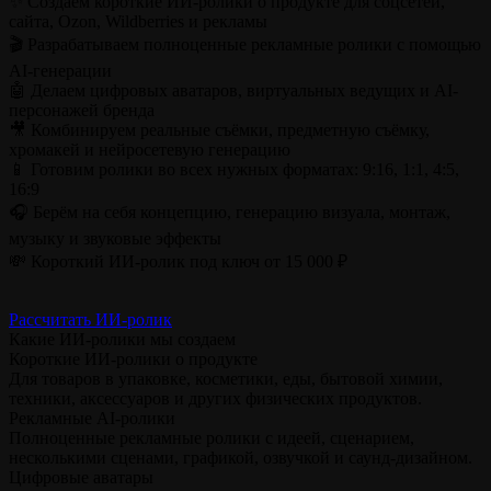
✨ Создаём короткие ИИ-ролики о продукте для соцсетей,
сайта, Ozon, Wildberries и рекламы
🎬 Разрабатываем полноценные рекламные ролики с помощью
AI-генерации
🤖 Делаем цифровых аватаров, виртуальных ведущих и AI-
персонажей бренда
🎥 Комбинируем реальные съёмки, предметную съёмку,
хромакей и нейросетевую генерацию
📱 Готовим ролики во всех нужных форматах: 9:16, 1:1, 4:5,
16:9
🎧 Берём на себя концепцию, генерацию визуала, монтаж,
музыку и звуковые эффекты
💸 Короткий ИИ-ролик под ключ от 15 000 ₽
Рассчитать ИИ-ролик
Какие ИИ-ролики мы создаем
Короткие ИИ-ролики о продукте
Для товаров в упаковке, косметики, еды, бытовой химии,
техники, аксессуаров и других физических продуктов.
Рекламные AI-ролики
Полноценные рекламные ролики с идеей, сценарием,
несколькими сценами, графикой, озвучкой и саунд-дизайном.
Цифровые аватары