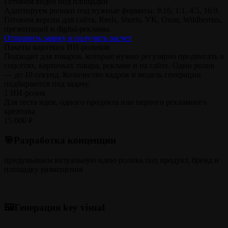
Готовим видео под площадки
Адаптируем ролики под нужные форматы: 9:16, 1:1, 4:5, 16:9.
Готовим версии для сайта, Reels, Shorts, VK, Ozon, Wildberries,
презентаций и digital-рекламы.
Отправить заявку и получить расчет
Пакеты коротких ИИ-роликов
Подходит для товаров, которые нужно регулярно продвигать в
соцсетях, карточках товара, рекламе и на сайте. Один ролик
— до 10 секунд. Количество кадров и модель генерации
подбираются под задачу.
1 ИИ-ролик
Для теста идеи, одного продукта или первого рекламного
креатива
15 000
₽
🎯Разработка концепции
придумываем визуальную идею ролика под продукт, бренд и
площадку размещения
🖼️Генерация key visual