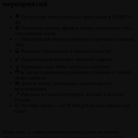
мероприятий
🎥 Организуем многокамерные трансляции в FullHD и
4K
🔴 Проводим прямые эфиры в любые социальные сети,
собственный плеер
✨ Обеспечиваем четкую картинку и кристально чистый
звук
💻 Выводим презентации в высоком качестве
🖌️ Разрабатываем комплект эфирной графики
📡 Привозим свою точку доступа в интернет
🧑‍💻 Легко подключаем удаленных спикеров из любой
точки планеты
💾 Делаем запись трансляции для повторного
использования
📍 Работаем в Санкт-Петербурге, Москве и по всей
России
💵 Честные сметы — от 30 000 руб за трансляцию под
ключ
Наша цель - с самого первого контакта стать не просто
техническим подрядчиком, а помощником в организации