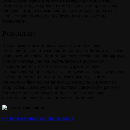
режиссёром через интерком, на камерах работали Tally-
индикаторы, а дежурный техник следил за исправностью
оборудования, что позволяло оперативно реагировать на
любые изменения сценария без влияния на качество
трансляции.
Результат:
В ходе реализации проекта были достигнуты все
поставленные цели: трансляция прошла стабильно, качество
изображения и звука полностью соответствовало ожиданиям.
Клиент остался доволен результатом и продолжает
сотрудничество с нами третий год, артисты дали
положительную обратную связь по качеству эфира, а зрители
высоко оценили трансляцию, некоторые музыканты
используют фрагменты записей для продвижения своего
творчества. Планируется продолжить совместную работу с
клиентом в следующем сезоне, развивая и улучшая
технические решения для новых мероприятий.
👉 Читать больше в telegram-канале