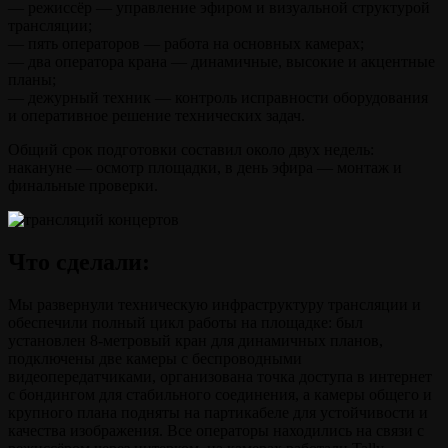
— режиссёр — управление эфиром и визуальной структурой
трансляции;
— пять операторов — работа на основных камерах;
— два оператора крана — динамичные, высокие и акцентные
планы;
— дежурный техник — контроль исправности оборудования
и оперативное решение технических задач.
Общий срок подготовки составил около двух недель:
накануне — осмотр площадки, в день эфира — монтаж и
финальные проверки.
Что сделали:
Мы развернули техническую инфраструктуру трансляции и
обеспечили полный цикл работы на площадке: был
установлен 8-метровый кран для динамичных планов,
подключены две камеры с беспроводными
видеопередатчиками, организована точка доступа в интернет
с бондингом для стабильного соединения, а камеры общего и
крупного плана подняты на партикабеле для устойчивости и
качества изображения. Все операторы находились на связи с