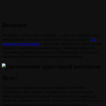
Введение:
Фестивали Атомлайв и Атомрок — серия масштабных рок-
мероприятий в атомных городах России, для которых
мы
выполняем трансляции
с 2022 года, проведя уже более десяти
эфиров с совокупным охватом свыше миллиона зрителей.
Заказчиком проекта выступает Госкорпорация «Росатом»,
требующая безупречной технической реализации.
Цель:
Перед нами стояла амбициозная задача: обеспечить
стабильную трансляцию с динамичным переключением
камер, передать качественный видеосигнал на экраны для
зрителей, находящихся далеко от сцены, а также организовать
прямые включения с корреспондентом из разных зон